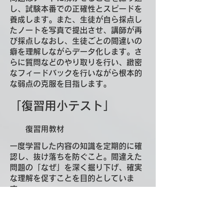
し、試験本番での正確性とスピードを
養成します。また、生徒が自ら採点し
たノートを写真で提出させ、講師が再
び採点しなおし、生徒ごとの間違いの
癖を理解しながらデータ化します。さ
らに質問などのやり取りを行い、緻密
なフィードバックを行いながら根本的
な弱点の克服を目指します。
「復習用小テスト」
​ 復習用教材
一度学習した内容の知識を定期的に確
認し、抜け落ちを防ぐこと。間違えた
問題の「なぜ」を深く掘り下げ、確実
な理解を促すことを目的としていま
す。
20分ほどで解ける小テストを課し、満
点が出るまで毎回の宿題とします。間