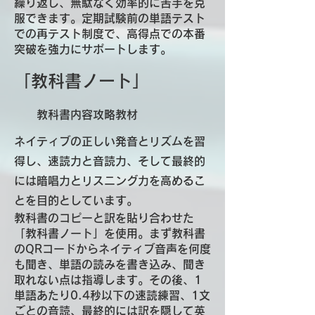
繰り返し、無駄なく効率的に苦手を克
服できます。定期試験前の単語テスト
での再テスト制度で、高得点での本番
突破を強力にサポートします。
「教科書ノート」
​ 教科書内容攻略教材
ネイティブの正しい発音とリズムを習
得し、速読力と音読力、そして最終的
には暗唱力とリスニング力を高めるこ
とを目的としています。
教科書のコピーと訳を貼り合わせた
「教科書ノート」を使用。まず教科書
のQRコードからネイティブ音声を何度
も聞き、単語の読みを書き込み、聞き
取れない点は指導します。その後、1
単語あたり0.4秒以下の速読練習、1文
ごとの音読、最終的には訳を隠して英