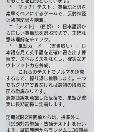
せることを目的としています。
* 「マッチ」テスト： 英単語と訳を
素早くペアにするゲームで、反射神経
と初期記憶を刺激。
* 「テスト」（四択）： 日本語訳か
ら正しい英単語を選ぶ形式で、正確な
意味理解をチェック。
* 「単語カード」（書き取り）： 日
本語を見て英単語を正確に書き出す練
習で、スペルミスをなくし、確実なア
ウトプット力を養成。
これらのテストでノルマを達成
するまで、繰り返し挑戦します。一つ
でもクリアできなければ最初の段階に
戻る徹底ぶりです。
忘却曲線を意識した反復で、単語が確
実に長期記憶に定着します。
定期試験2週間前からは、授業外に
「試験対策単語・熟語テスト」を行い
ます。試験範囲からランダムに30個抽