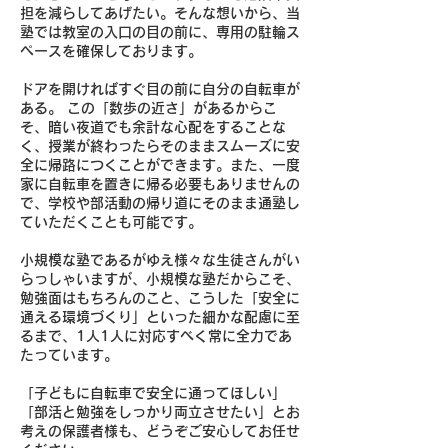
担を減らしてあげたい。そんな想いから、当
塾では教室の入口の目の前に、専用の駐輪ス
ペースを確保しております。
ドアを開ければすぐ目の前に自分の自転車が
ある。 この「数歩の近さ」があるからこ
そ、暗い夜道でも余計な心配をすることな
く、授業が終わったらそのままスムーズに安
全に帰路につくことができます。また、一度
家に自転車を置きに帰る必要もありませんの
で、学校や部活動の帰り道にそのまま通塾し
ていただくことも可能です。
小規模な塾であるがゆえ様々な生徒さんがい
らっしゃいますが、小規模な塾だからこそ、
勉強面はもちろんのこと、こうした「安全に
通える環境づくり」といった細かな配慮に至
るまで、1人1人に対応すべく常に全力であ
たっています。
「子どもに自転車で安全に通ってほしい」
「部活と勉強をしっかり両立させたい」とお
考えの保護者様も、どうぞご安心してお任せ