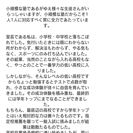
小規模な塾であるがゆえ様々な生徒さんがい
らっしゃいますが、小規模な塾だからこそ1
人1人に対応すべく常に全力であたっていま
す。
室長である私は、小学校・中学校と落ちこぼ
れでした。気付いたときには既にわからない
所がわからず、解決法もわからず、やる気も
なく、スポーツにのみ打ち込んでいました。
その結果、当然のことながら入れる高校もな
く、やっとのことで一番学力の低い高校に入
りました。
しかしながら、そんなレベルの低い高校です
からちょっと勉強するとテストで点数が取
れ、小さな成功体験が徐々に自信を育んでい
きました。その成功体験を積み重ね、最終的
には学年トップにまでなることができまし
た。
もちろん、最底辺の高校ですから学年トップ
とはいえ相対的な力は微々たるものです。指
定校推薦を蹴って一般入試に挑みましたが結
果は散散たるものでした。
高校卒業後予備校に通い始めましたが、周り