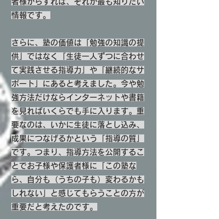
者様からすれば、それが最も知りたい
情報です。
さらに、塾の価値は「勉強の知識の提
供」ではなく「生徒一人ずつに合わせ
て実践させる指導力」や「継続的なサ
ポート」にあると考えました。今や勉
強方法だけならインターネットや書籍
を見ればいくらでも手に入ります。重
要なのは、いかに生徒に落とし込み、
成果につなげるかという「指導の質」
です。つまり、指導方法を公開するこ
とでお子様や保護者様に「この塾な
ら、自分も（うちの子も）変わるかも
しれない」と感じてもらうことの方が
重要だと考えたのです。