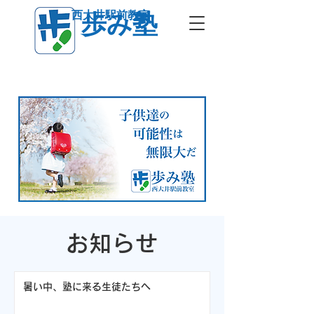
西大井駅前教室
歩み塾
お知らせ
暑い中、塾に来る生徒たちへ