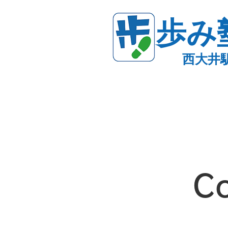
歩み
西大井
C