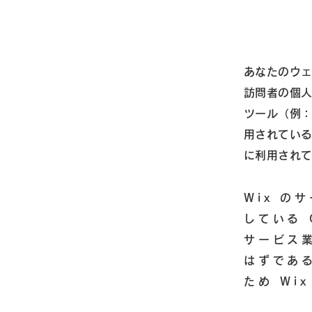
あなたのウェ
訪問者の個
ツール（例：C
用されてい
に利用され
Wix の
している 
サービス
はずであ
ため Wi