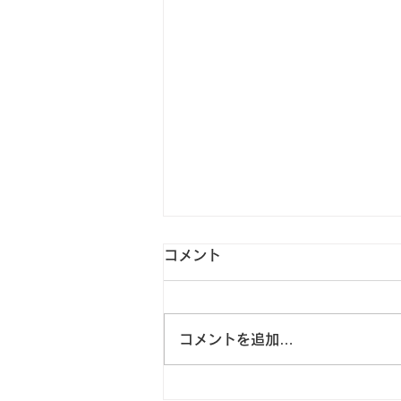
暑い中、塾に来る生徒たちへ
コメント
本日から、夏期特別時程が始まり
ました。 学年によっては、いよ
いよ夏期講習会のスタートです。
コメントを追加…
外は厳しい暑さです。 そんな
中、わざわざ家を出て、勉強をし