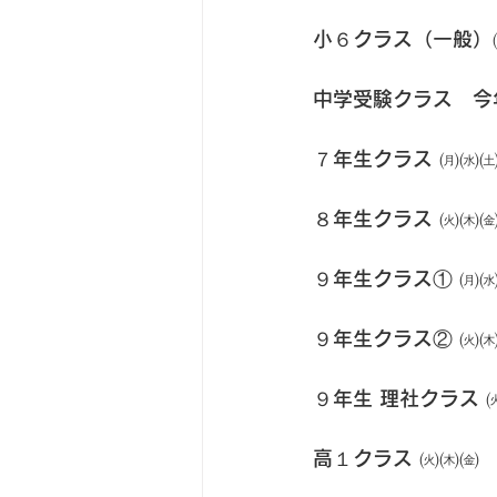
小６クラス（一般）
中学受験クラス　今
７年生クラス ㈪㈬
８年生クラス ㈫㈭
９年生クラス① ㈪
９年生クラス② ㈫
９年生 理社クラス
高１クラス ㈫㈭㈮