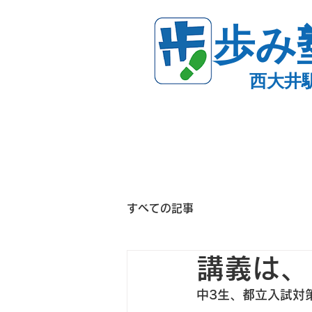
歩み
西大井
すべての記事
講義は、
中3生、都立入試対