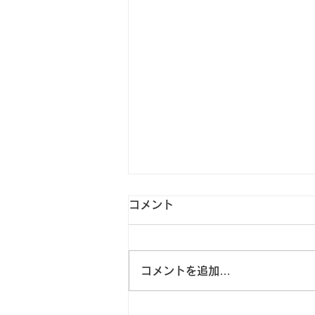
暑い中、塾に来る生徒たちへ
コメント
本日から、夏期特別時程が始まり
ました。 学年によっては、いよ
いよ夏期講習会のスタートです。
コメントを追加…
外は厳しい暑さです。 そんな
中、わざわざ家を出て、勉強をし