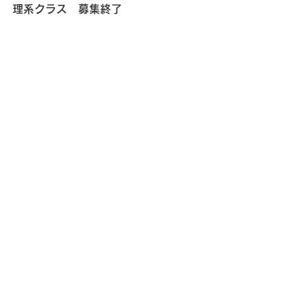
理系クラス　募集終了
ご連絡は
電話　03(3787)8732
メール　
ayumijuku1324@gmail.com
にお願い致します。
すべて表示
最新記事