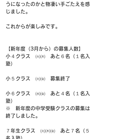
うになったのかと物凄い手ごたえを感
じました。
これからが楽しみです。
【新年度（3月から）の募集人数】
小４クラス　㈫㈭　あと６名（１名入
塾）
小５クラス　㈫㈮　募集終了
小６クラス　㈬㈮　あと４名（１名入
塾）
※　新年度の中学受験クラスの募集は
終了しました。
７年生クラス　㈫㈭㈮　あと７名（５
名入塾）