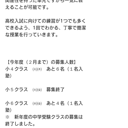
関連性を持った単元ですから一気に教
えることが可能です。
高校入試に向けての練習が1つでも多く
できるよう、1回でわかる、丁寧で簡潔
な授業を行っていきます。
【今年度（２月まで）の募集人数】
小４クラス　㈫㈭　あと６名（１名入
塾）
小５クラス　㈫㈮　募集終了
小６クラス　㈬㈮　あと４名（１名入
塾）
※　新年度の中学受験クラスの募集は
終了しました。