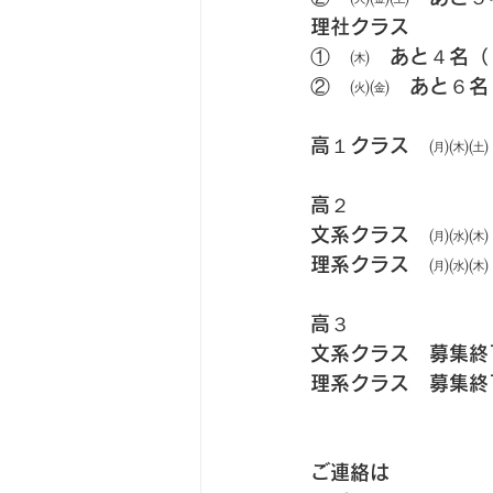
理社クラス
①　㈭　あと４名（
②　㈫㈮　あと６名
高１クラス　㈪㈭㈯
高２
文系クラス　㈪㈬㈭
理系クラス　㈪㈬㈭
高３
文系クラス　募集終
理系クラス　募集終
ご連絡は