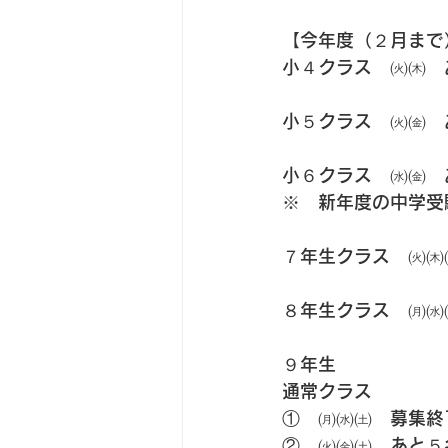
【今年度（２月まで
小４クラス　㈫㈭　
小５クラス　㈫㈮　
小６クラス　㈬㈮　
※　新年度の中学受
７年生クラス　㈫㈭
８年生クラス　㈪㈬
９年生
通常クラス
①　㈪㈬㈯　募集終
②　㈫㈮㈯　あと５