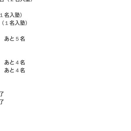
１名入塾）
（１名入塾）
　あと５名
　あと４名
　あと４名
了
了