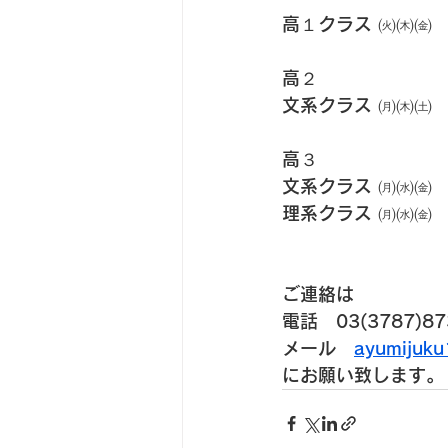
高１クラス ㈫㈭㈮
高２
文系クラス ㈪㈭㈯
高３
文系クラス ㈪㈬㈮
理系クラス ㈪㈬㈮
ご連絡は
電話　03(3787)87
メール　
ayumijuk
にお願い致します。