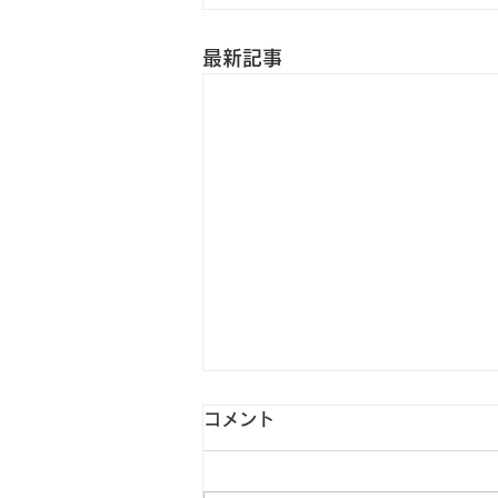
最新記事
暑い中、塾に来る生徒たちへ
コメント
本日から、夏期特別時程が始まり
ました。 学年によっては、いよ