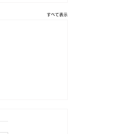
すべて表示
代名詞の英作文を「サク
」終わらせる武器