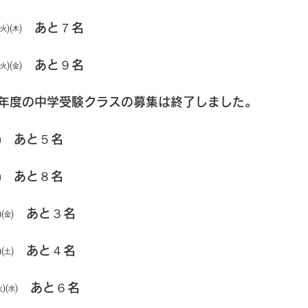
㈫㈭　あと７名
㈫㈮　あと９名
年度の中学受験クラスの募集は終了しました。
㈯　あと５名
㈮　あと８名
㈬㈮　あと３名
㈭㈯　あと４名
㈫㈬　あと６名