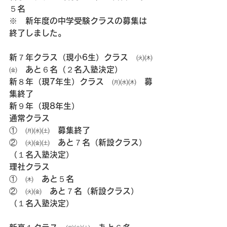
５名
※　新年度の中学受験クラスの募集は
終了しました。
新７年クラス（現小6生）クラス　㈫㈭
㈮　あと６名（２名入塾決定）
新８年（現7年生）クラス　㈪㈬㈭　募
集終了
新９年（現8年生）
通常クラス
①　㈪㈬㈯　募集終了
②　㈫㈮㈯　あと７名（新設クラス）
（１名入塾決定）
理社クラス
①　㈭　あと５名
②　㈫㈮　あと７名（新設クラス）
（１名入塾決定）