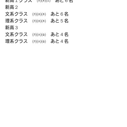
新高１クラス　㈪㈭㈯　あと６名
新高２
文系クラス　㈪㈬㈭　あと６名
理系クラス　㈪㈬㈭　あと５名
新高３
文系クラス　㈪㈫㈮　あと４名
理系クラス　㈪㈫㈮　あと４名
ご連絡は
電話　03(3787)8732
メール　
ayumijuku1324@gmail.com
にお願い致します。
すべて表示
最新記事