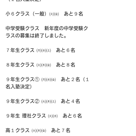
小６クラス（一般）㈫㈮　あと９名
中学受験クラス　新年度の中学受験ク
ラスの募集は終了しました。
７年生クラス ㈪㈬㈯　あと６名
８年生クラス ㈫㈭㈮　あと８名
９年生クラス① ㈪㈬㈮　あと２名（１
名入塾決定）
９年生クラス② ㈫㈭㈯　あと４名
９年生 理社クラス ㈫㈬　あと６名
高１クラス ㈫㈭㈮　あと７名