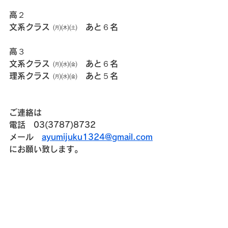
高２
文系クラス ㈪㈭㈯　あと６名
高３
文系クラス ㈪㈬㈮　あと６名
理系クラス ㈪㈬㈮　あと５名
ご連絡は
電話　03(3787)8732
メール　
ayumijuku1324@gmail.com
にお願い致します。
すべて表示
最新記事