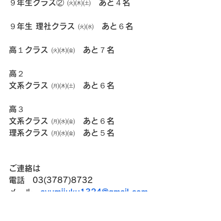
９年生クラス② ㈫㈭㈯　あと４名
９年生 理社クラス ㈫㈬　あと６名
高１クラス ㈫㈭㈮　あと７名
高２
文系クラス ㈪㈭㈯　あと６名
高３
文系クラス ㈪㈬㈮　あと６名
理系クラス ㈪㈬㈮　あと５名
ご連絡は
電話　03(3787)8732
メール　
ayumijuku1324@gmail.com
にお願い致します。