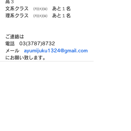
高３
文系クラス　㈪㈫㈮　あと１名
理系クラス　㈪㈫㈮　あと１名
ご連絡は
電話　03(3787)8732
メール　
ayumijuku1324@gmail.com
にお願い致します。
すべて表示
最新記事