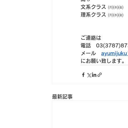
文系クラス ㈪㈬㈮
理系クラス ㈪㈬㈮
ご連絡は
電話　03(3787)87
メール　
ayumijuk
にお願い致します。
最新記事