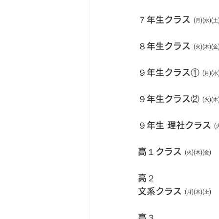
７年生クラス ㈪㈬
８年生クラス ㈫㈭
９年生クラス① ㈪
９年生クラス② ㈫
９年生 理社クラス 
高１クラス ㈫㈭㈮
高２
文系クラス ㈪㈭㈯
高３