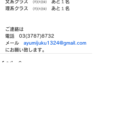
文系クラス　㈪㈫㈮　あと１名
理系クラス　㈪㈫㈮　あと１名
ご連絡は
電話　03(3787)8732
メール　
ayumijuku1324@gmail.com
にお願い致します。
すべて表示
最新記事