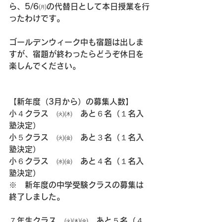
ら、5/6㈪の代替日として本日授業を行
ったわけです。
ゴールデンウィーク中も宿題は出しま
すが、宿題が終わったらどうぞ休日を
楽しんでください。
【新年度（3月から）の募集人数】
小４クラス　㈫㈭　あと６名（１名入
塾決定）
小５クラス　㈫㈮　あと３名（１名入
塾決定）
小６クラス　㈬㈮　あと４名（１名入
塾決定）
※　新年度の中学受験クラスの募集は
終了しました。
７年生クラス　㈫㈭㈮　あと５名（４