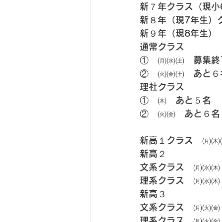
新７年クラス（現小
新８年（現7年生）
新９年（現8年生）
通常クラス
①　㈪㈬㈯　募集終
②　㈫㈮㈯　あと６
理社クラス
①　㈭　あと５名
②　㈫㈮　あと６名
新高１クラス　㈪㈭
新高２
文系クラス　㈪㈬㈭
理系クラス　㈪㈬㈭
新高３
文系クラス　㈪㈫㈮
理系クラス　㈪㈫㈮