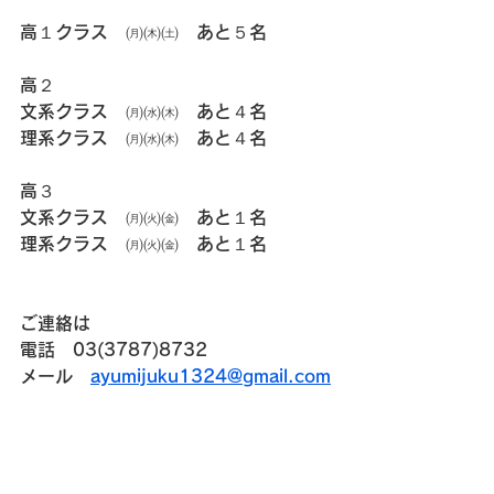
高１クラス　㈪㈭㈯　あと５名
高２
文系クラス　㈪㈬㈭　あと４名
理系クラス　㈪㈬㈭　あと４名
高３
文系クラス　㈪㈫㈮　あと１名
理系クラス　㈪㈫㈮　あと１名
ご連絡は
電話　03(3787)8732
メール　
ayumijuku1324@gmail.com
にお願い致します。