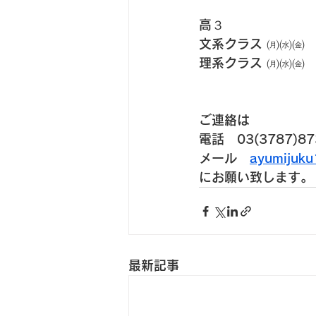
高３
文系クラス ㈪㈬㈮
理系クラス ㈪㈬㈮
ご連絡は
電話　03(3787)87
メール　
ayumijuk
にお願い致します。
最新記事