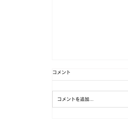
暑い中、塾に来る生徒たちへ
コメント
本日から、夏期特別時程が始まり
ました。 学年によっては、いよ
いよ夏期講習会のスタートです。
コメントを追加…
外は厳しい暑さです。 そんな
中、わざわざ家を出て、勉強をし
に塾へ来る。 生徒たちにとって
は、面倒でしょうし、大変なこと