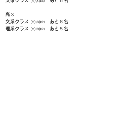
文系クラス ㈪㈭㈯　あと６名
高３
文系クラス ㈪㈬㈮　あと６名
理系クラス ㈪㈬㈮　あと５名
ご連絡は
電話　03(3787)8732
メール　
ayumijuku1324@gmail.com
にお願い致します。
すべて表示
最新記事