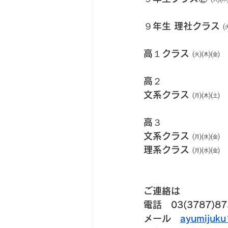
９年生 理社クラス 
高１クラス ㈫㈭㈮
高２
文系クラス ㈪㈭㈯
高３
文系クラス ㈪㈬㈮
理系クラス ㈪㈬㈮
ご連絡は
電話　03(3787)87
メール　
ayumijuk