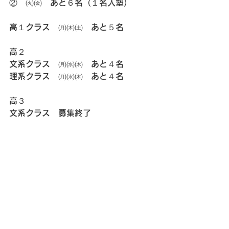
②　㈫㈮　あと６名（１名入塾）
高１クラス　㈪㈭㈯　あと５名
高２
文系クラス　㈪㈬㈭　あと４名
理系クラス　㈪㈬㈭　あと４名
高３
文系クラス　募集終了
理系クラス　募集終了
ご連絡は
電話　03(3787)8732
メール　
ayumijuku1324@gmail.com
にお願い致します。