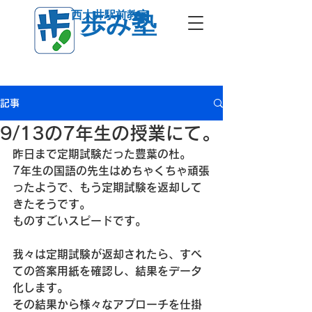
西大井駅前教室
歩み塾
記事
9/13の7年生の授業にて。
昨日まで定期試験だった豊葉の杜。
7年生の国語の先生はめちゃくちゃ頑張
ったようで、もう定期試験を返却して
きたそうです。
ものすごいスピードです。
我々は定期試験が返却されたら、すべ
ての答案用紙を確認し、結果をデータ
化します。
その結果から様々なアプローチを仕掛