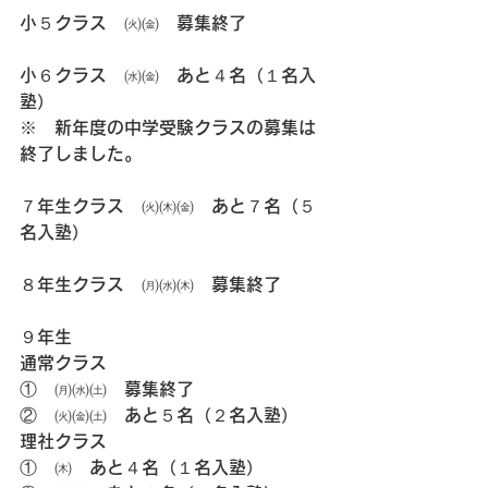
小５クラス　㈫㈮　募集終了
小６クラス　㈬㈮　あと４名（１名入
塾）
※　新年度の中学受験クラスの募集は
終了しました。
７年生クラス　㈫㈭㈮　あと７名（５
名入塾）
８年生クラス　㈪㈬㈭　募集終了
９年生
通常クラス
①　㈪㈬㈯　募集終了
②　㈫㈮㈯　あと５名（２名入塾）
理社クラス
①　㈭　あと４名（１名入塾）