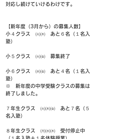
対応し続けていけるわけです。
【新年度（3月から）の募集人数】
小４クラス　㈫㈭　あと６名（１名入
塾）
小５クラス　㈫㈮　募集終了
小６クラス　㈬㈮　あと４名（１名入
塾）
※　新年度の中学受験クラスの募集は
終了しました。
７年生クラス　㈫㈭㈮　あと７名（５
名入塾）
８年生クラス　㈪㈬㈭　受付停止中
（１名入塾＋１名体験授業）