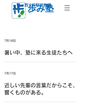
西大井駅前教室
歩み塾
7月18日
暑い中、塾に来る生徒たちへ
7月17日
近しい先輩の言葉だからこそ、
響くものがある。