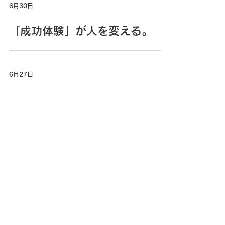
6月30日
「成功体験」が人を変える。
6月27日
自我の目覚めと意識改革。
6月25日
「全8年生が知るべきですね」
と言わせた理科の論理。